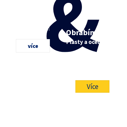
&
plasty
tů pro automobilový,
 a spotřební průmysl
Obrábíme
Plasty a ocel
více
Obrábíme na vysoce přesných CNC
Zpracováváme plastové polotovar
Více